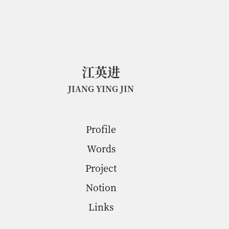
江英进
Franklin Jiang
江
英
进
JIANG YING JIN
Profile
Words
Project
Notion
Links