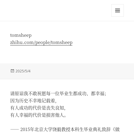
江英进
菜单和
挂件
tomsheep
zhihu.com/people/tomsheep
发
2025/5/4
布
于
请原谅我不敢祝愿每一位毕业生都成功、都幸福；
因为历史不幸地记载着，
有人成功的代价是丧失良知，
有人幸福的代价是损害他人。
—— 2015年北京大学饶毅教授本科生毕业典礼致辞《做