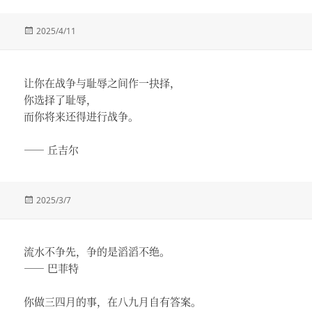
发
2025/4/11
布
于
让你在战争与耻辱之间作一抉择，
你选择了耻辱，
而你将来还得进行战争。
—— 丘吉尔
发
2025/3/7
布
于
流水不争先，争的是滔滔不绝。
—— 巴菲特
你做三四月的事，在八九月自有答案。