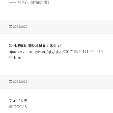
—— 余世存《时间之书》
发
2025/2/27
布
于
如何理解运用咬耳扯袖红脸出汗
bjsupervision.gov.cn/qfy/qfyd/201712/t20171204_410
69.html
发
2025/2/26
布
于
学无字天书
法古今完人