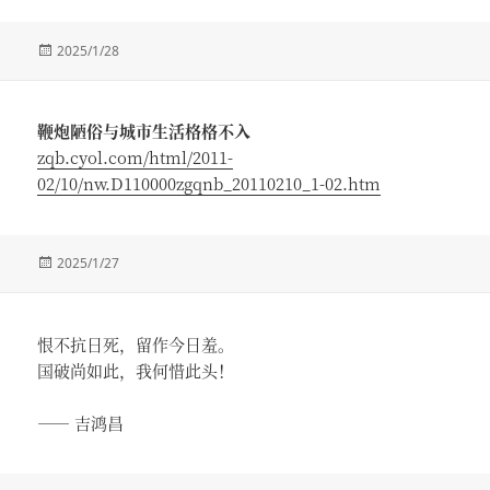
发
2025/1/28
布
于
鞭炮陋俗与城市生活格格不入
zqb.cyol.com/html/2011-
02/10/nw.D110000zgqnb_20110210_1-02.htm
发
2025/1/27
布
于
恨不抗日死，留作今日羞。
国破尚如此，我何惜此头！
—— 吉鸿昌