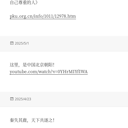
自己尊重的人》
pku.org.cn/info/1011/12978.htm
发
2025/5/1
布
于
这里，是中国北京朝阳！
youtube.com/watch?v=0YHrMIYfIWA
发
2025/4/23
布
于
秦失其鹿，天下共逐之！