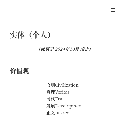
江英进
菜单和
挂件
实体（个人）
（此页于 2024年10月
废止
）
价值观
文明
Civilization
真理
Veritas
时代
Era
发展
Development
正义
Justice