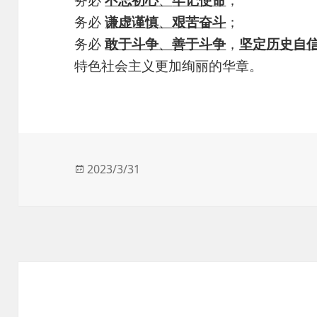
务必
不忘初心
、
牢记使命
；
务必
谦虚谨慎
、
艰苦奋斗
；
务必
敢于斗争
、
善于斗争
，
坚定历史自
特色社会主义更加绚丽的华章。
发
2023/3/31
布
于