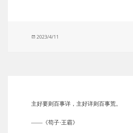
发
2023/4/11
布
于
主好要则百事详，主好详则百事荒。
——《苟子·王霸》