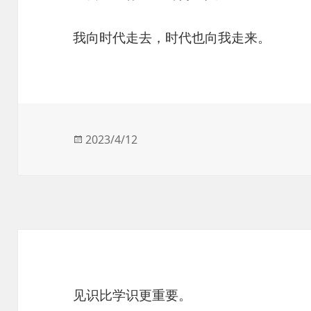
我向时代走去，时代也向我走来。
发
2023/4/12
布
于
见识比学识更重要。