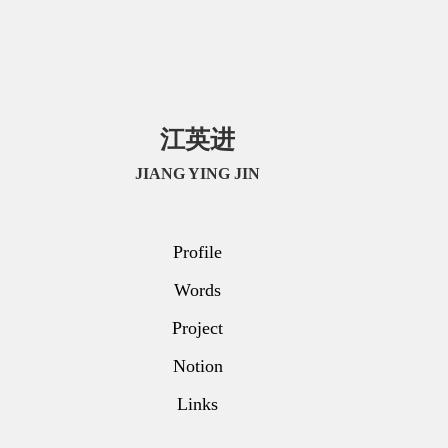
江英进
Franklin Jiang
江
英
进
JIANG YING JIN
Profile
Words
Project
Notion
Links