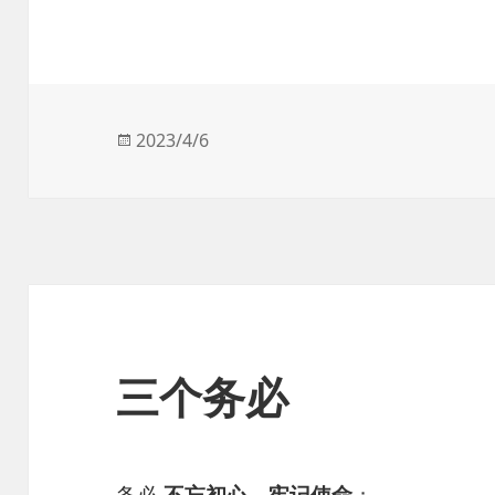
发
2023/4/6
布
于
三个务必