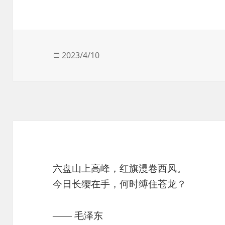
发
2023/4/10
布
于
六盘山上高峰，红旗漫卷西风。
今日长缨在手，何时缚住苍龙？
—— 毛泽东