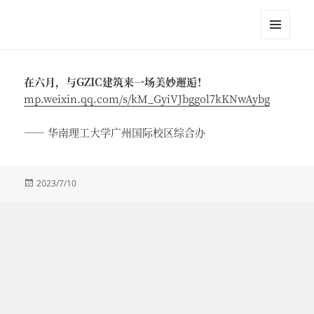
江英进
菜单和
挂件
在六月，与GZIC建筑来一场美妙邂逅！
mp.weixin.qq.com/s/kM_GyiVJbggol7kKNwAybg
—— 华南理工大学广州国际校区综合办
发
2023/7/10
布
于