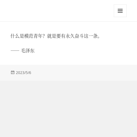
江英进
菜单和
挂件
什么是模范青年？就是要有永久奋斗这一条。
—— 毛泽东
发
2023/5/6
布
于