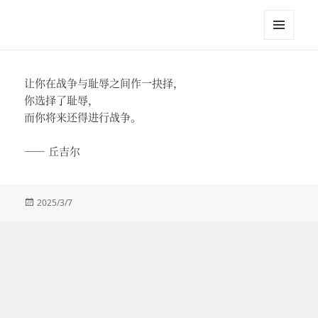
江英进
菜单和
挂件
让你在战争与耻辱之间作一抉择，
你选择了耻辱，
而你将来还得进行战争。
—— 丘吉尔
发
2025/3/7
布
于