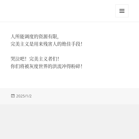
江英进
菜单和
挂件
人所能调度的资源有限，
完美主义是用来残害人的绝佳手段！
哭泣吧！完美主义者们！
你们将被灰度世界的洪流冲得粉碎！
发
2025/1/2
布
于