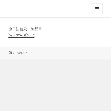
江英进
菜单和
挂件
凉子访谈录：陈行甲
b23.tv/41nb35g
发
2024/4/27
布
于