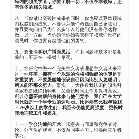
域内的顶尖学者，你要了解一切，不仅在本领域，还
有许多的相关领域
。
八、当你做出突破性成果的同时，你也应该尊重领域
内权威们的成果。不要认为他们愚蠢而自己更聪明，
并且要去问自己为什么多年以前他们没有像你这样
做。另一方面，当你确信你确实获得了权威们没有的
洞见时，你也要有超越他们的勇气。
九、要变得
学识广博而灵活
。许多问题和技术都是相
关的，不要在一棵树上吊死。
十、在研究中做一个完美主义者或理想主义者从来不
是一件坏事。
拥有一个乐观的性格和强健的体魄是非
常重要的
。
不要愚蠢地假设自己因为比别人更聪明，
所以能不那么努力
。事实上，大多数我认识的顶尖科
学家都是既绝顶聪明，又会长时间工作并保持高效。
所以你
需要健康的身体来与他们竞争
。
我自己在大学
时代就是一个半专业的运动员。比起那些比我年轻10
－20岁以上的学生们，我至今仍能更高强度、更长时
间地连续工作和娱乐
。
十一、
学会沟通的艺术
。乐意去与同事和竞争者讨
论、分享你的观点。不仅向同事学习，也要向竞争者
学习。