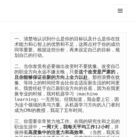
江英进
菜单和
挂件
一、清楚地认识到什么是你的目标以及什么是你在技
术能力和心智上的优势和不足，这两点对于你的成功
同等重要。根据这些分析，再来设定自己的目标，规
划自己的行动。
二、当你发觉有必要做出改变时不要犹豫。改变自己
的职业方向永远不嫌太晚，只要
这个改变是严肃的，
且你能够保证在新的方向上全力以赴
。那些浪费在犹
豫、等待上的时间经常会比你去适应新生活的时间更
长。我曾经处于自己新职业方向的谷底，因为在我更
换专业的时候，我对机器学习（machine 
learning）一无所知。但我知道，我会爱上它，因
为这个领域的美与力量。从机器学习方向的入门者到
成为CMU的教授，我花了五年时间。
三、你需要非常努力地工作。在我的研究生和之后的
职业生涯中，
一周7天，我每天平均工作12小时
，并
保持着
高度集中的注意力和高效率
。（当然，我其实