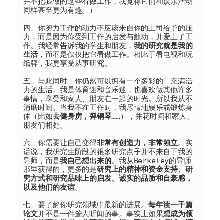
并不把我做的这些看做工作，我觉得它们和娱乐活动
同样甚至更为有趣。）
四、你努力工作的动力不应该来自你的上司给予的压
力，而是因为你受到工作的启发与触动，并爱上了工
作。我经常告诉我的学生和朋友，
我的研究就是我的
生活
，而不是仅仅把它看做工作。相比于看电视和玩
纸牌，我更享受从事研究。
五、与此同时，你仍然可以拥有一个多彩的、充满活
力的生活。我是体育迷和音乐迷，也喜欢做其他许多
事情，享受和家人、朋友在一起的时光。所以我从不
消磨时间。当我不在工作时，我尽情地娱乐或锻炼身
体（比如
去健身房，弹钢琴
……），并花时间和家人、
朋友们相处。
六、你需要让自己变得
非常有创造力，非常独立
。实
话说，我研究生阶段的很多研究点子并不来自于我的
导师，而是
我自己想出来的
。我从Berkeley的导师
那里获得的，更多的是
研究上的精神和资金支持、研
究方式和研究品味上的启发、诚实的品质和自豪感，
以及他们的友谊
。
七、要了解你研究领域中最新的进展。
每年读一千篇
论文
并不是一件耸人听闻的事。事实上如果
想成为领