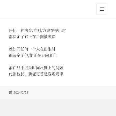
江英进
菜单和
挂件
任何一种法令/准则/方案在提出时
都决定了它正在走向被废除
就如同任何一个人在出生时
都决定了他/她正在走向衰亡
消亡只不过是时间尺度上的问题
此消彼长、新老更替是客观规律
发
2024/2/28
布
于