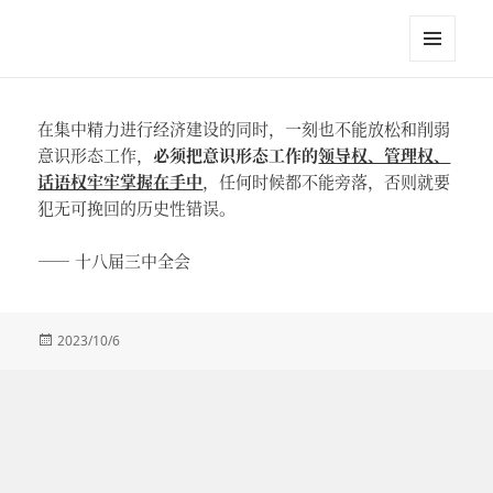
江英进
菜单和
挂件
在集中精力进行经济建设的同时，一刻也不能放松和削弱
意识形态工作，
必须把意识形态工作的
领导权、管理权、
话语权牢牢掌握在手中
，任何时候都不能旁落，否则就要
犯无可挽回的历史性错误。
—— 十八届三中全会
发
2023/10/6
布
于