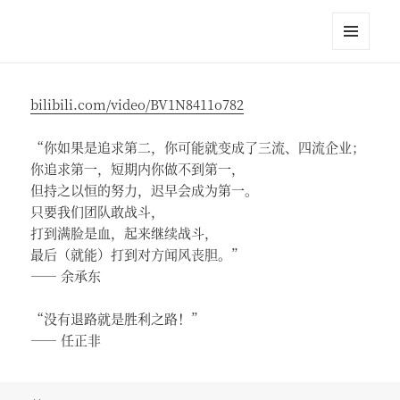
江英进
菜单和
挂件
bilibili.com/video/BV1N8411o782
“你如果是追求第二，你可能就变成了三流、四流企业；
你追求第一，短期内你做不到第一，
但持之以恒的努力，迟早会成为第一。
只要我们团队敢战斗，
打到满脸是血，起来继续战斗，
最后（就能）打到对方闻风丧胆。”
—— 余承东
“没有退路就是胜利之路！”
—— 任正非