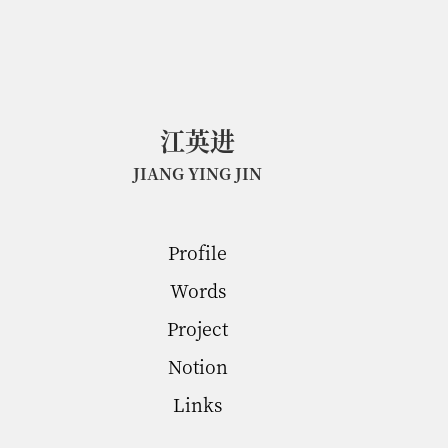
江英进
Franklin Jiang
江
英
进
JIANG YING JIN
Profile
Words
Project
Notion
Links